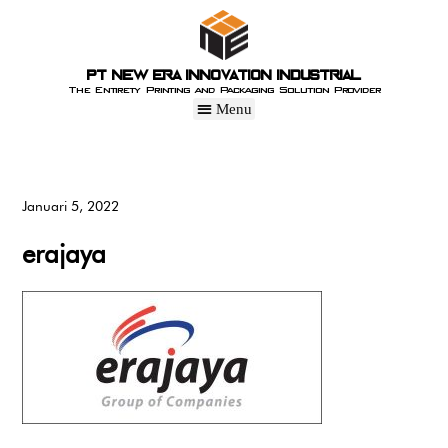
PT New Era Innovation Industrial
The Entirety Printing and Packaging Solution Provider
Januari 5, 2022
erajaya